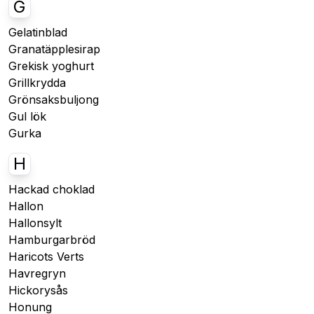
G
Gelatinblad
Granatäpplesirap
Grekisk yoghurt
Grillkrydda
Grönsaksbuljong
Gul lök
Gurka
H
Hackad choklad
Hallon
Hallonsylt
Hamburgarbröd
Haricots Verts
Havregryn
Hickorysås
Honung