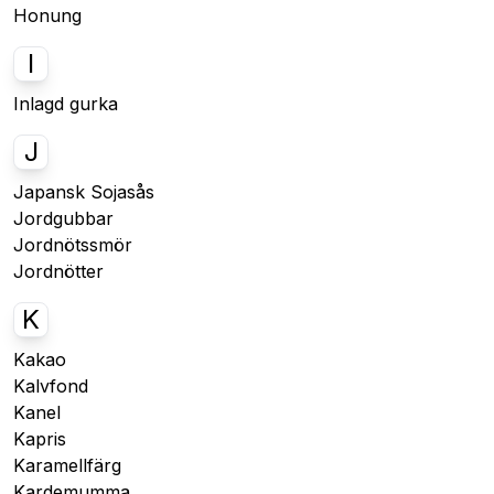
Honung
I
Inlagd gurka
J
Japansk Sojasås
Jordgubbar
Jordnötssmör
Jordnötter
K
Kakao
Kalvfond
Kanel
Kapris
Karamellfärg
Kardemumma