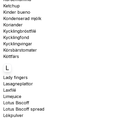
Ketchup
Kinder bueno
Kondenserad mjölk
Koriander
Kycklingbröstfilé
Kycklingfond
Kycklingvingar
Körsbärstomater
Köttfärs
L
Lady fingers
Lasagneplattor
Laxfilé
Limejuice
Lotus Biscoff
Lotus Biscoff spread
Lökpulver