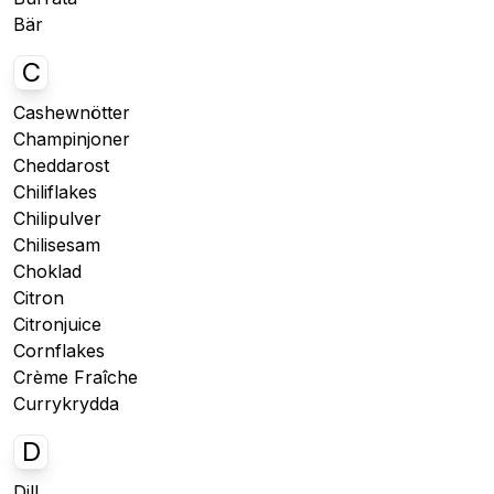
Bär
C
Cashewnötter
Champinjoner
Cheddarost
Chiliflakes
Chilipulver
Chilisesam
Choklad
Citron
Citronjuice
Cornflakes
Crème Fraîche
Currykrydda
D
Dill