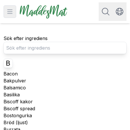
Sök efter rec
Open main menu
Swit
Sök efter ingrediens
B
Bacon
Bakpulver
Balsamico
Basilika
Biscoff kakor
Biscoff spread
Bostongurka
Bröd (ljust)
Burrata