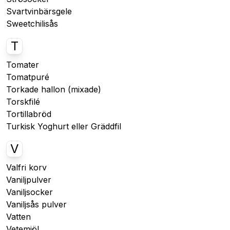
Svartvinbärsgele
Sweetchilisås
T
Tomater
Tomatpuré
Torkade hallon (mixade)
Torskfilé
Tortillabröd
Turkisk Yoghurt eller Gräddfil
V
Valfri korv
Vaniljpulver
Vaniljsocker
Vaniljsås pulver
Vatten
Vetemjöl