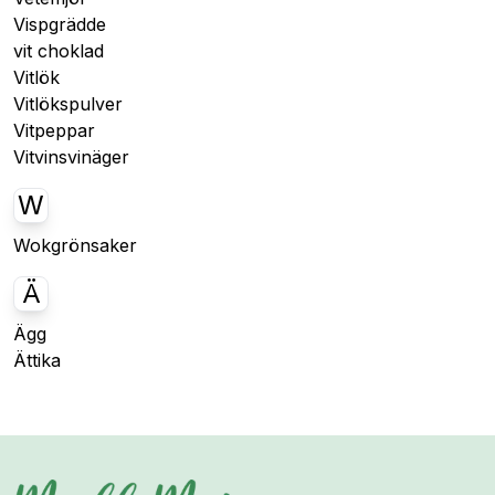
Vispgrädde
vit choklad
Vitlök
Vitlökspulver
Vitpeppar
Vitvinsvinäger
W
Wokgrönsaker
Ä
Ägg
Ättika