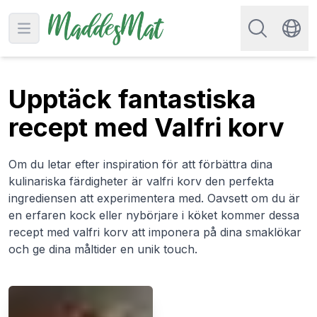
Sök efter rec
Open main menu
Swit
Upptäck fantastiska
recept med Valfri korv
Om du letar efter inspiration för att förbättra dina
kulinariska färdigheter är valfri korv den perfekta
ingrediensen att experimentera med. Oavsett om du är
en erfaren kock eller nybörjare i köket kommer dessa
recept med valfri korv att imponera på dina smaklökar
och ge dina måltider en unik touch.