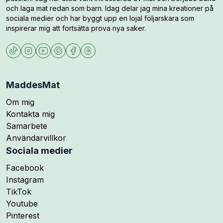
och laga mat redan som barn. Idag delar jag mina kreationer på
sociala medier och har byggt upp en lojal följarskara som
inspirerar mig att fortsätta prova nya saker.
MaddesMat
Om mig
Kontakta mig
Samarbete
Användarvillkor
Sociala medier
Följ mig på
Facebook
Följ mig på
Instagram
Följ mig på
TikTok
Följ mig på
Youtube
Följ mig på
Pinterest