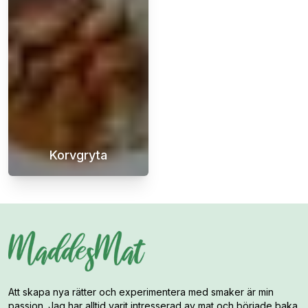
Korvgryta
En smakrik korvgryta med paprika är en härl
Att skapa nya rätter och experimentera med smaker är min
passion. Jag har alltid varit intresserad av mat och började baka