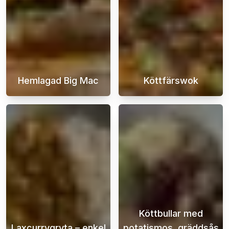
Hemlagad Big Mac
Köttfärswok
En hemmagjord Big Mac-hamburgare är den ul
En köttfärswok 
Köttbullar med
Laxcurrygryta – enkel
potatismos, gräddsås