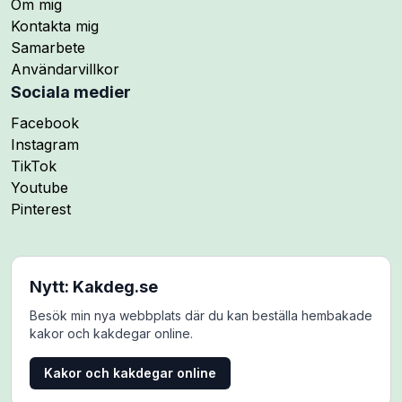
Om mig
Kontakta mig
Samarbete
Användarvillkor
Sociala medier
Följ mig på
Facebook
Följ mig på
Instagram
Följ mig på
TikTok
Följ mig på
Youtube
Följ mig på
Pinterest
Nytt: Kakdeg.se
Besök min nya webbplats där du kan beställa hembakade
kakor och kakdegar online.
Kakor och kakdegar online