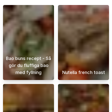
Bao buns recept - Så
gör du fluffiga bao
med fyllning
Nutella french toast
Bao buns är en populär kinesisk maträtt som
Om du är sugen 