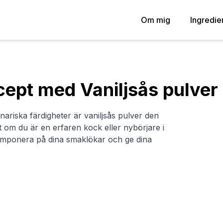
Om mig
Ingredie
cept med Vaniljsås pulver
linariska färdigheter är vaniljsås pulver den
 om du är en erfaren kock eller nybörjare i
 imponera på dina smaklökar och ge dina