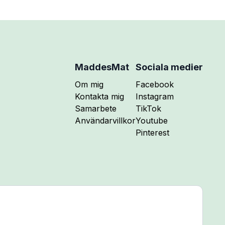
MaddesMat
Sociala medier
Följ mig på
Om mig
Facebook
Följ mig på
Kontakta mig
Instagram
Följ mig på
Samarbete
TikTok
Följ mig på
Användarvillkor
Youtube
Följ mig på
Pinterest