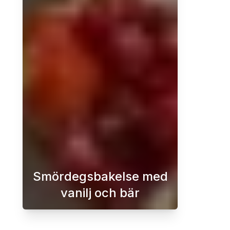
Smördegsbakelse med
vanilj och bär
En super enkel efterrätt med goda 