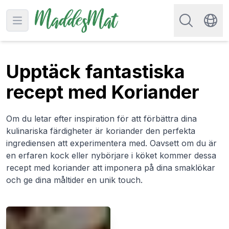
Sök efter rec
Open main menu
Swit
Upptäck fantastiska
recept med Koriander
Om du letar efter inspiration för att förbättra dina
kulinariska färdigheter är koriander den perfekta
ingrediensen att experimentera med. Oavsett om du är
en erfaren kock eller nybörjare i köket kommer dessa
recept med koriander att imponera på dina smaklökar
och ge dina måltider en unik touch.