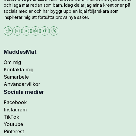
och laga mat redan som barn. Idag delar jag mina kreationer på
sociala medier och har byggt upp en lojal följarskara som
inspirerar mig att fortsätta prova nya saker.
MaddesMat
Om mig
Kontakta mig
Samarbete
Användarvillkor
Sociala medier
Följ mig på
Facebook
Följ mig på
Instagram
Följ mig på
TikTok
Följ mig på
Youtube
Följ mig på
Pinterest