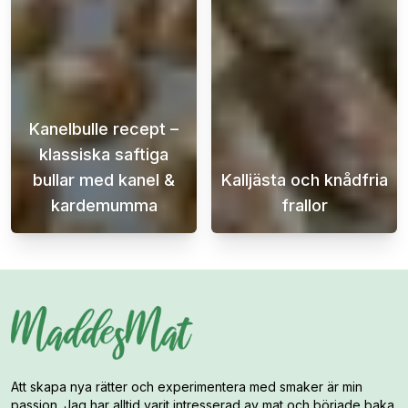
Kanelbulle recept –
klassiska saftiga
bullar med kanel &
Kalljästa och knådfria
kardemumma
frallor
Det här kanelbulle receptet är för dig som vi
Njut av nybakad
Att skapa nya rätter och experimentera med smaker är min
passion. Jag har alltid varit intresserad av mat och började baka