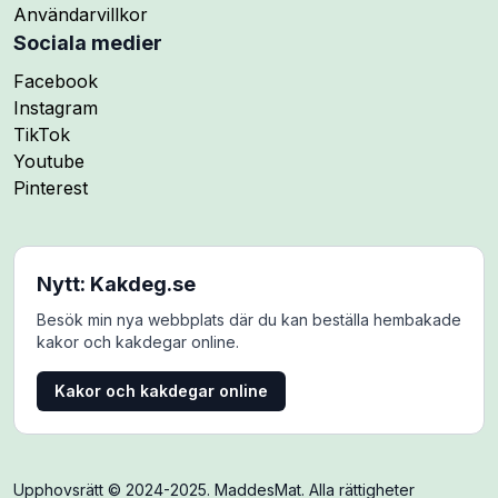
Användarvillkor
Sociala medier
Följ mig på
Facebook
Följ mig på
Instagram
Följ mig på
TikTok
Följ mig på
Youtube
Följ mig på
Pinterest
Nytt: Kakdeg.se
Besök min nya webbplats där du kan beställa hembakade
kakor och kakdegar online.
Kakor och kakdegar online
Upphovsrätt © 2024-2025. MaddesMat. Alla rättigheter