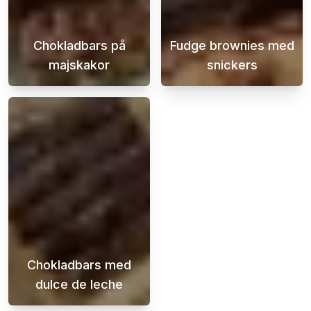
Chokladbars på
Fudge brownies med
majskakor
snickers
En super enkel efterrätt med goda smaker av
Fudge brownies
Chokladbars med
dulce de leche
Krispiga och sega chokladbars med dulce de 