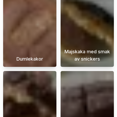
Majskaka med smak
Dumlekakor
av snickers
Njut av den ultimata godbiten med våra Duml
Majskaka med d