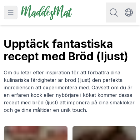
Sök efter rec
Open main menu
Swit
Upptäck fantastiska
recept med Bröd (ljust)
Om du letar efter inspiration för att förbättra dina
kulinariska färdigheter är bröd (ljust) den perfekta
ingrediensen att experimentera med. Oavsett om du är
en erfaren kock eller nybörjare i köket kommer dessa
recept med bröd (ljust) att imponera på dina smaklökar
och ge dina måltider en unik touch.