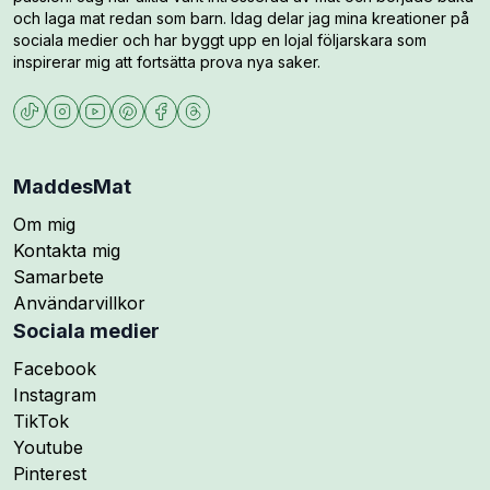
och laga mat redan som barn. Idag delar jag mina kreationer på
sociala medier och har byggt upp en lojal följarskara som
inspirerar mig att fortsätta prova nya saker.
MaddesMat
Om mig
Kontakta mig
Samarbete
Användarvillkor
Sociala medier
Följ mig på
Facebook
Följ mig på
Instagram
Följ mig på
TikTok
Följ mig på
Youtube
Följ mig på
Pinterest