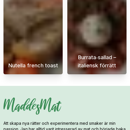
Burrata‑sallad –
Nutella french toast
italiensk förrätt
Om du är sugen på en läcker och sötsliskig f
Burrata är en m
Att skapa nya rätter och experimentera med smaker är min
passion. Jag har alltid varit intresserad av mat och började baka