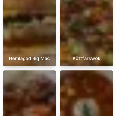
Hemlagad Big Mac
Köttfärswok
En hemmagjord Big Mac-hamburgare är den ul
En köttfärswok 