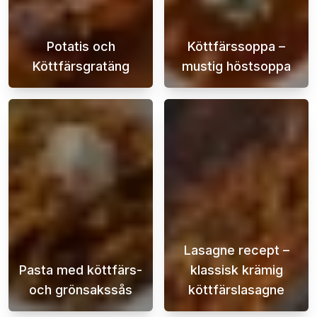
Potatis och
Köttfärssoppa –
Köttfärsgratäng
mustig höstsoppa
Potatis- och köttfärsgratäng är en klassisk 
Hösten är den 
Lasagne recept –
Pasta med köttfärs-
klassisk krämig
och grönsakssås
köttfärslasagne
Pasta med köttfärs- och grönsakssås är en k
En krämig och s