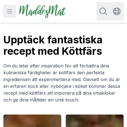
Sök efter rec
Open main menu
Swit
Upptäck fantastiska
recept med Köttfärs
Om du letar efter inspiration för att förbättra dina
kulinariska färdigheter är köttfärs den perfekta
ingrediensen att experimentera med. Oavsett om du är
en erfaren kock eller nybörjare i köket kommer dessa
recept med köttfärs att imponera på dina smaklökar
och ge dina måltider en unik touch.