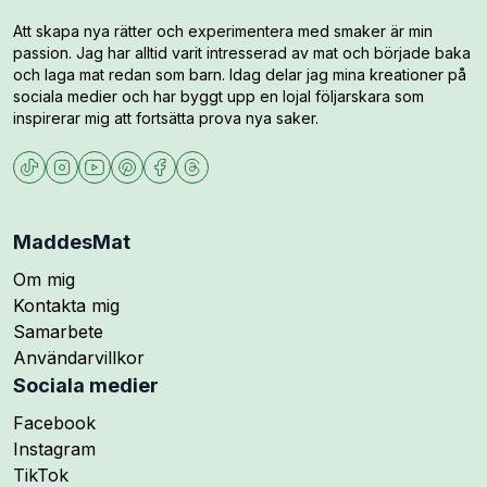
Att skapa nya rätter och experimentera med smaker är min
passion. Jag har alltid varit intresserad av mat och började baka
och laga mat redan som barn. Idag delar jag mina kreationer på
sociala medier och har byggt upp en lojal följarskara som
inspirerar mig att fortsätta prova nya saker.
MaddesMat
Om mig
Kontakta mig
Samarbete
Användarvillkor
Sociala medier
Följ mig på
Facebook
Följ mig på
Instagram
Följ mig på
TikTok