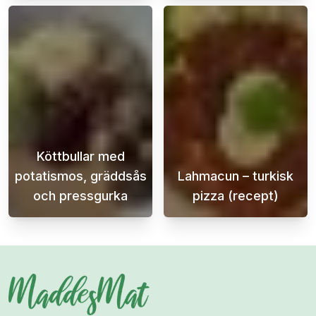
Köttbullar med
potatismos, gräddsås
Lahmacun – turkisk
och pressgurka
pizza (recept)
Köttbullar med potatismos, gräddsås och pre
Letar du efter 