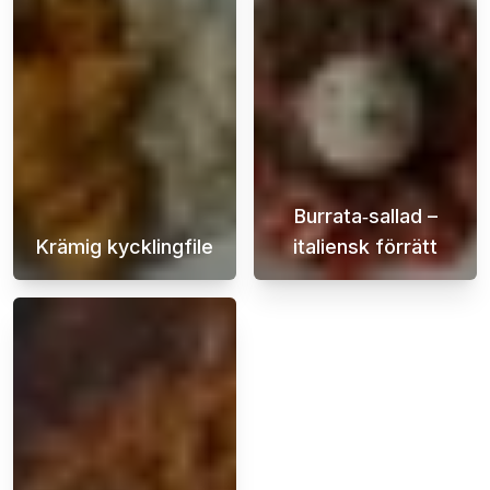
Burrata‑sallad –
Krämig kycklingfile
italiensk förrätt
Denna krämiga kycklingfilé är inte bara enke
Burrata är en m