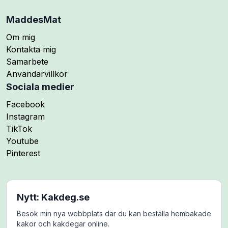
MaddesMat
Om mig
Kontakta mig
Samarbete
Användarvillkor
Sociala medier
Följ mig på
Facebook
Följ mig på
Instagram
Följ mig på
TikTok
Följ mig på
Youtube
Följ mig på
Pinterest
Nytt: Kakdeg.se
Besök min nya webbplats där du kan beställa hembakade
kakor och kakdegar online.