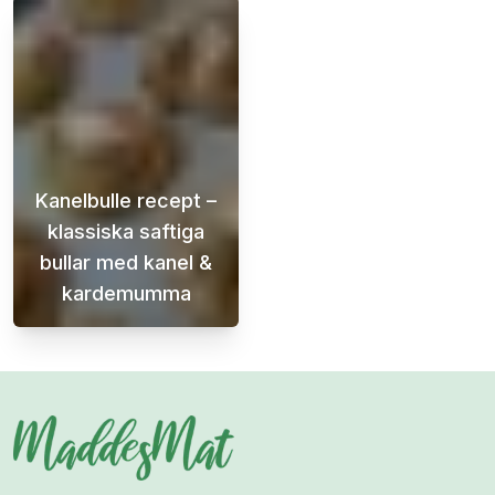
Kanelbulle recept –
klassiska saftiga
bullar med kanel &
kardemumma
Det här kanelbulle receptet är för dig som vi