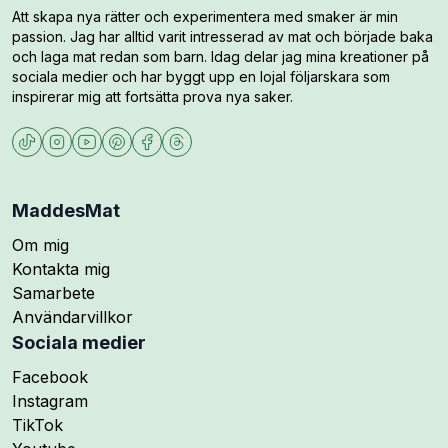
Att skapa nya rätter och experimentera med smaker är min
passion. Jag har alltid varit intresserad av mat och började baka
och laga mat redan som barn. Idag delar jag mina kreationer på
sociala medier och har byggt upp en lojal följarskara som
inspirerar mig att fortsätta prova nya saker.
MaddesMat
Om mig
Kontakta mig
Samarbete
Användarvillkor
Sociala medier
Följ mig på
Facebook
Följ mig på
Instagram
Följ mig på
TikTok
Följ mig på