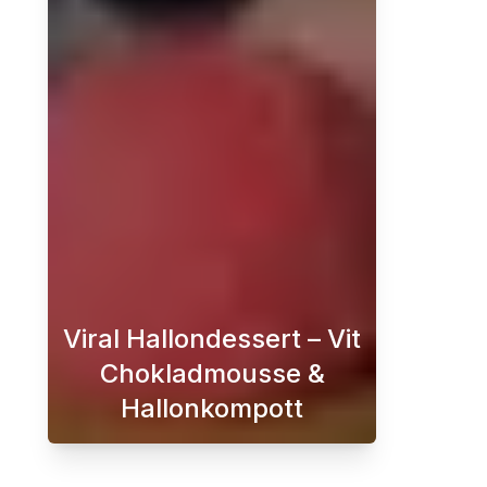
Viral Hallondessert – Vit
Chokladmousse &
Hallonkompott
Letar du efter en Raspberry Dese