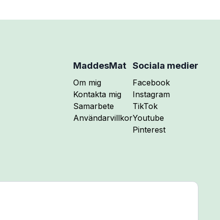
MaddesMat
Sociala medier
Följ mig på
Om mig
Facebook
Följ mig på
Kontakta mig
Instagram
Följ mig på
Samarbete
TikTok
Följ mig på
Användarvillkor
Youtube
Följ mig på
Pinterest