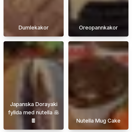
Dumlekakor
Oreopannkakor
Njut av den ultimata godbiten med våra Duml
Väck ditt smak
Japanska Dorayaki
fyllda med nutella 🥞
🍫
Nutella Mug Cake
Upptäck den förtrollande världen av japanska
Nutella Mug Cak