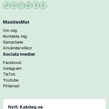
MaddesMat
Om mig
Kontakta mig
Samarbete
Användarvillkor
Sociala medier
Följ mig på
Facebook
Följ mig på
Instagram
Följ mig på
TikTok
Följ mig på
Youtube
Följ mig på
Pinterest
Nytt: Kakdeg.se