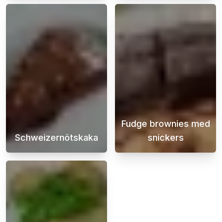
Fudge brownies med
Schweizernötskaka
snickers
En super god chokladkaka med smak av schwe
Fudge brownies