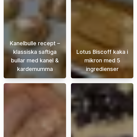
Kanelbulle recept –
klassiska saftiga
Lotus Biscoff kaka i
bullar med kanel &
mikron med 5
kardemumma
ingredienser
Det här kanelbulle receptet är för dig som vi
När sötsuget sl