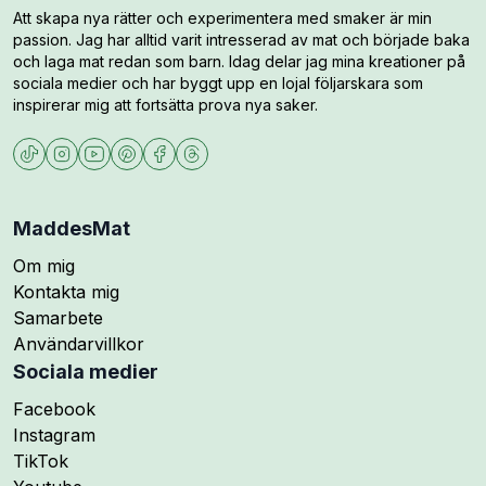
Att skapa nya rätter och experimentera med smaker är min
passion. Jag har alltid varit intresserad av mat och började baka
och laga mat redan som barn. Idag delar jag mina kreationer på
sociala medier och har byggt upp en lojal följarskara som
inspirerar mig att fortsätta prova nya saker.
MaddesMat
Om mig
Kontakta mig
Samarbete
Användarvillkor
Sociala medier
Följ mig på
Facebook
Följ mig på
Instagram
Följ mig på
TikTok
Följ mig på