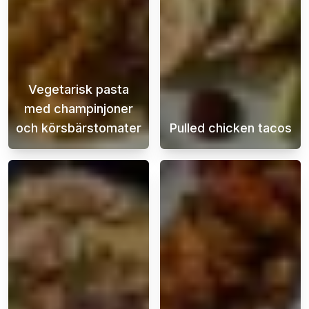
Vegetarisk pasta
med champinjoner
och körsbärstomater
Pulled chicken tacos
En krämig vegetarisk pasta som du lagar på m
Saftiga och sma