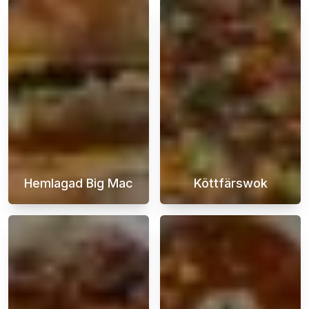
Hemlagad Big Mac
Köttfärswok
En hemmagjord Big Mac-hamburgare är den ul
En köttfärswok 