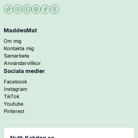
MaddesMat
Om mig
Kontakta mig
Samarbete
Användarvillkor
Sociala medier
Följ mig på
Facebook
Följ mig på
Instagram
Följ mig på
TikTok
Följ mig på
Youtube
Följ mig på
Pinterest
Nytt: Kakdeg.se