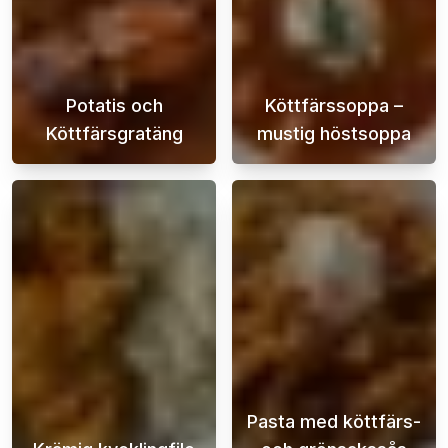
Potatis och
Köttfärssoppa –
Köttfärsgratäng
mustig höstsoppa
Potatis- och köttfärsgratäng är en klassisk 
Hösten är den 
Pasta med köttfärs-