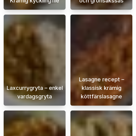
Krämig kycklingfile
och grönsakssås
Denna krämiga kycklingfilé är inte bara enke
Pasta med köttf
Lasagne recept –
Laxcurrygryta – enkel
klassisk krämig
vardagsgryta
köttfärslasagne
En lättlagad och super god laxcurrygryta är 
En krämig och s