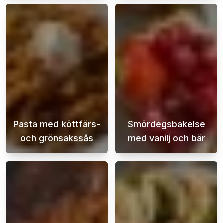
Pasta med köttfärs-
Smördegsbakelse
och grönsakssås
med vanilj och bär
Pasta med köttfärs- och grönsakssås är en k
En super enkel 