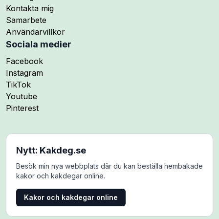
Kontakta mig
Samarbete
Användarvillkor
Sociala medier
Följ mig på
Facebook
Följ mig på
Instagram
Följ mig på
TikTok
Följ mig på
Youtube
Följ mig på
Pinterest
Nytt: Kakdeg.se
Besök min nya webbplats där du kan beställa hembakade
kakor och kakdegar online.
Kakor och kakdegar online