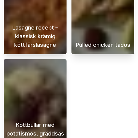
Lasagne recept –
klassisk krämig
köttfärslasagne
Pulled chicken tacos
En krämig och saftig lasagne är en klassike
Saftiga och sma
Köttbullar med
potatismos, gräddsås