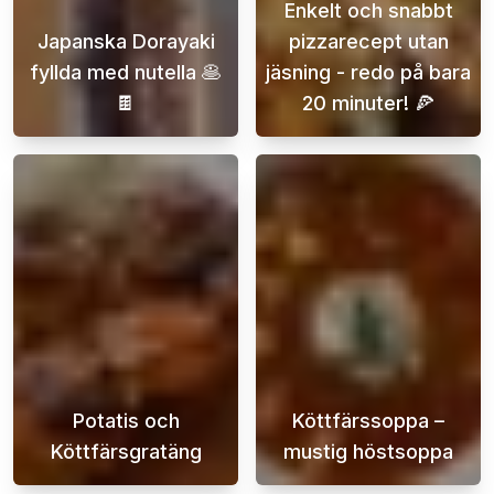
Enkelt och snabbt
Japanska Dorayaki
pizzarecept utan
fyllda med nutella 🥞
jäsning - redo på bara
🍫
20 minuter! 🍕
Upptäck den förtrollande världen av japanska
Letar du efter 
Potatis och
Köttfärssoppa –
Köttfärsgratäng
mustig höstsoppa
Potatis- och köttfärsgratäng är en klassisk 
Hösten är den 