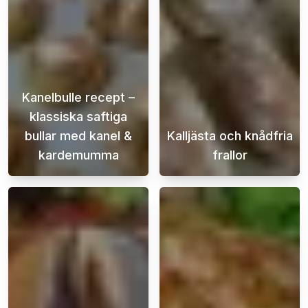
Kanelbulle recept –
klassiska saftiga
bullar med kanel &
Kalljästa och knådfria
kardemumma
frallor
Det här kanelbulle receptet är för dig som vi
Njut av nybakad