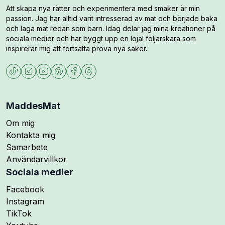
Att skapa nya rätter och experimentera med smaker är min
passion. Jag har alltid varit intresserad av mat och började baka
och laga mat redan som barn. Idag delar jag mina kreationer på
sociala medier och har byggt upp en lojal följarskara som
inspirerar mig att fortsätta prova nya saker.
MaddesMat
Om mig
Kontakta mig
Samarbete
Användarvillkor
Sociala medier
Följ mig på
Facebook
Följ mig på
Instagram
Följ mig på
TikTok
Följ mig på