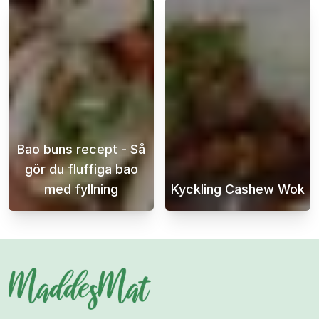
Bao buns recept - Så
gör du fluffiga bao
med fyllning
Kyckling Cashew Wok
Bao buns är en populär kinesisk maträtt som
Kyckling cashe