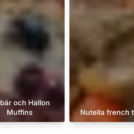
bär och Hallon
Muffins
Nutella french 
 dig som vill baka riktigt saftiga, mjuka och klassiska bull
Dessa utsökta blåbärs- och hallonmuffins är den per
Om du är