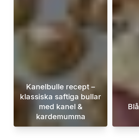
Kanelbulle recept –
klassiska saftiga bullar
med kanel &
Blå
kardemumma
Det här kanelbulle receptet är för