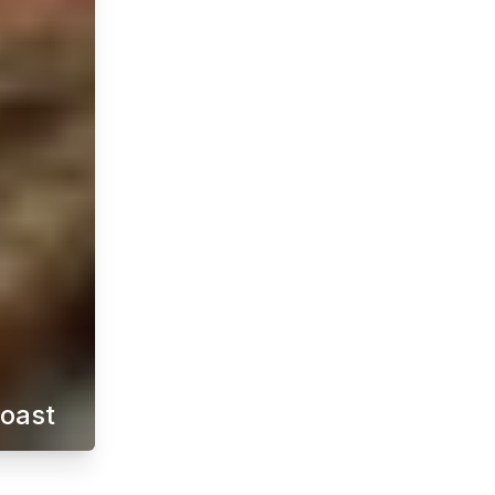
toast
ar med kanel och kardemumma. Perfekt till helgfikat, kalas, e
fekta godsaken för alla tillfällen. Med en mjuk, fluffig ins
 sugen på en läcker och sötsliskig frukost så behöver du int