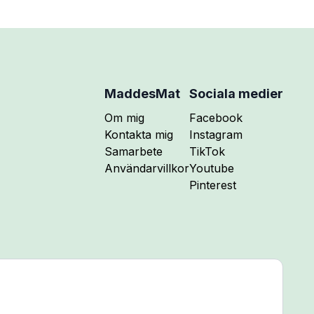
MaddesMat
Sociala medier
Följ mig på
Om mig
Facebook
Följ mig på
Kontakta mig
Instagram
Följ mig på
Samarbete
TikTok
Följ mig på
Användarvillkor
Youtube
Följ mig på
Pinterest