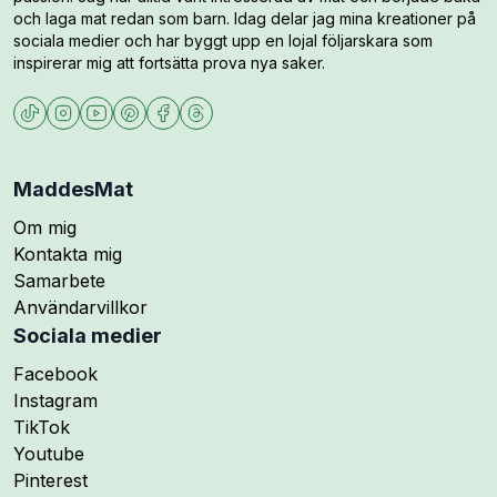
och laga mat redan som barn. Idag delar jag mina kreationer på
sociala medier och har byggt upp en lojal följarskara som
inspirerar mig att fortsätta prova nya saker.
MaddesMat
Om mig
Kontakta mig
Samarbete
Användarvillkor
Sociala medier
Följ mig på
Facebook
Följ mig på
Instagram
Följ mig på
TikTok
Följ mig på
Youtube
Följ mig på
Pinterest