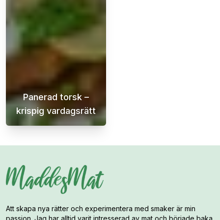
Panerad torsk –
krispig vardagsrätt
Krispig panerad torsk med dillsås och potatis
Att skapa nya rätter och experimentera med smaker är min
passion. Jag har alltid varit intresserad av mat och började baka