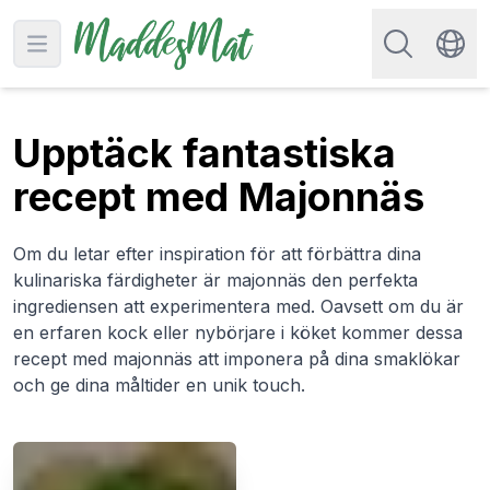
Sök efter rec
Open main menu
Swit
Upptäck fantastiska
recept med Majonnäs
Om du letar efter inspiration för att förbättra dina
kulinariska färdigheter är majonnäs den perfekta
ingrediensen att experimentera med. Oavsett om du är
en erfaren kock eller nybörjare i köket kommer dessa
recept med majonnäs att imponera på dina smaklökar
och ge dina måltider en unik touch.