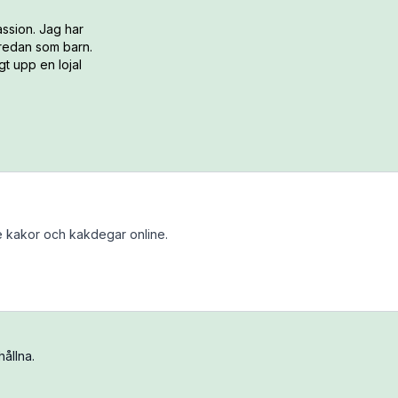
ssion. Jag har
 redan som barn.
t upp en lojal
 kakor och kakdegar online.
ållna.