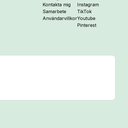
Följ mig på
Kontakta mig
Instagram
Följ mig på
Samarbete
TikTok
Följ mig på
Användarvillkor
Youtube
Följ mig på
Pinterest