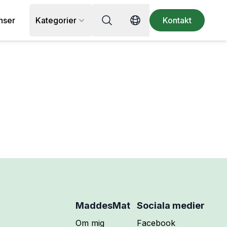
Sök efter recept, ingrediens eller
nser
Kategorier
Kontakt
Switch language
MaddesMat
Sociala medier
Följ mig på
Om mig
Facebook