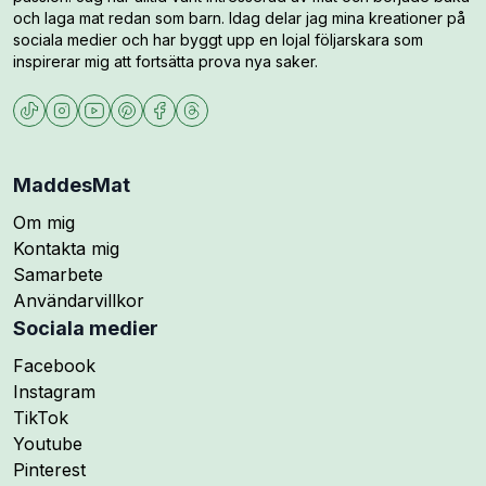
och laga mat redan som barn. Idag delar jag mina kreationer på
sociala medier och har byggt upp en lojal följarskara som
inspirerar mig att fortsätta prova nya saker.
MaddesMat
Om mig
Kontakta mig
Samarbete
Användarvillkor
Sociala medier
Följ mig på
Facebook
Följ mig på
Instagram
Följ mig på
TikTok
Följ mig på
Youtube
Följ mig på
Pinterest