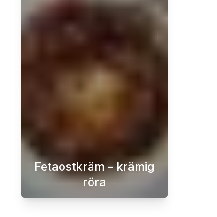
Fetaostkräm – krämig
röra
En krämig fetaostkräm med rostade 