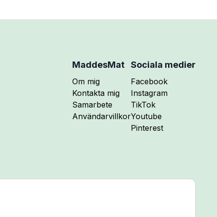
MaddesMat
Sociala medier
Följ mig på
Om mig
Facebook
Följ mig på
Kontakta mig
Instagram
Följ mig på
Samarbete
TikTok
Följ mig på
Användarvillkor
Youtube
Följ mig på
Pinterest