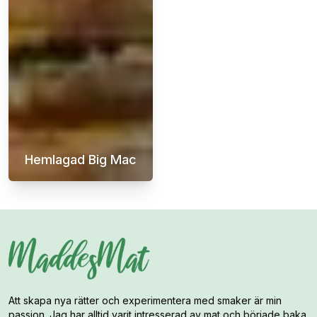
Hemlagad Big Mac
En hemmagjord Big Mac-hamburgare är den ul
Att skapa nya rätter och experimentera med smaker är min
passion. Jag har alltid varit intresserad av mat och började baka