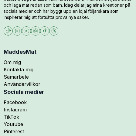
och laga mat redan som barn. Idag delar jag mina kreationer på
sociala medier och har byggt upp en lojal följarskara som
inspirerar mig att fortsätta prova nya saker.
MaddesMat
Om mig
Kontakta mig
Samarbete
Användarvillkor
Sociala medier
Följ mig på
Facebook
Följ mig på
Instagram
Följ mig på
TikTok
Följ mig på
Youtube
Följ mig på
Pinterest