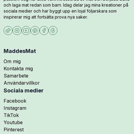
och laga mat redan som barn. Idag delar jag mina kreationer på
sociala medier och har byggt upp en lojal följarskara som
inspirerar mig att fortsätta prova nya saker.
MaddesMat
Om mig
Kontakta mig
Samarbete
Användarvillkor
Sociala medier
Följ mig på
Facebook
Följ mig på
Instagram
Följ mig på
TikTok
Följ mig på
Youtube
Följ mig på
Pinterest