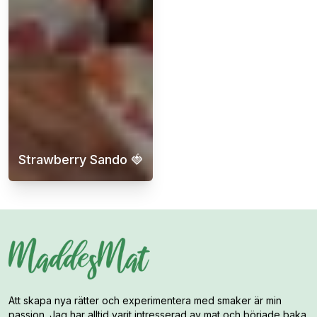
Strawberry Sando 🍓
Letar du efter en läcker och lättlagad des
Att skapa nya rätter och experimentera med smaker är min
passion. Jag har alltid varit intresserad av mat och började baka