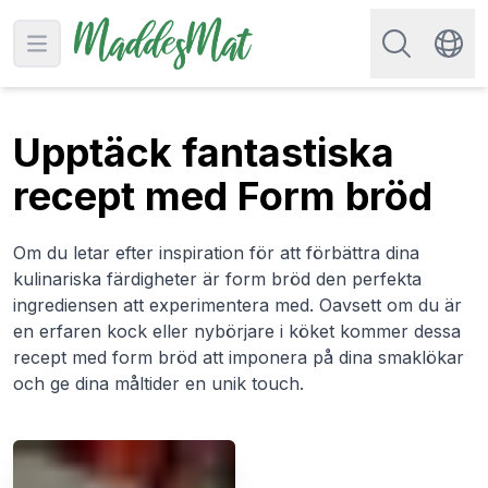
Sök efter rec
Open main menu
Swit
Upptäck fantastiska
recept med Form bröd
Om du letar efter inspiration för att förbättra dina
kulinariska färdigheter är form bröd den perfekta
ingrediensen att experimentera med. Oavsett om du är
en erfaren kock eller nybörjare i köket kommer dessa
recept med form bröd att imponera på dina smaklökar
och ge dina måltider en unik touch.