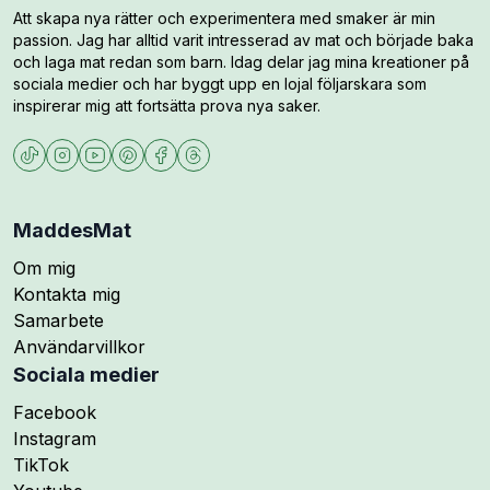
Att skapa nya rätter och experimentera med smaker är min
passion. Jag har alltid varit intresserad av mat och började baka
och laga mat redan som barn. Idag delar jag mina kreationer på
sociala medier och har byggt upp en lojal följarskara som
inspirerar mig att fortsätta prova nya saker.
MaddesMat
Om mig
Kontakta mig
Samarbete
Användarvillkor
Sociala medier
Följ mig på
Facebook
Följ mig på
Instagram
Följ mig på
TikTok
Följ mig på