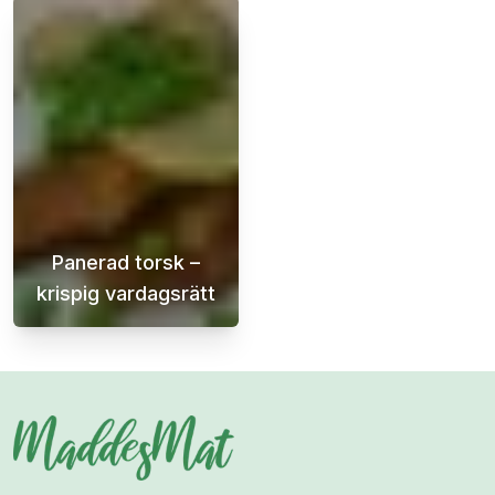
Panerad torsk –
krispig vardagsrätt
Krispig panerad torsk med dillsås och potatis