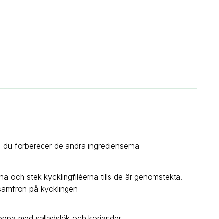
en du förbereder de andra ingredienserna
a och stek kycklingfiléerna tills de är genomstekta.
sesamfrön på kycklingen
toppa med salladslök och koriander