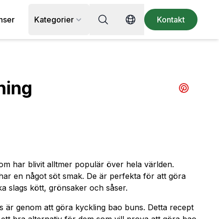
Sök efter recept, ingrediens eller
nser
Kategorier
Kontakt
Switch language
ning
Share to pi
m har blivit alltmer populär över hela världen.
har en något söt smak. De är perfekta för att göra
ka slags kött, grönsaker och såser.
ns är genom att göra kyckling bao buns. Detta recept