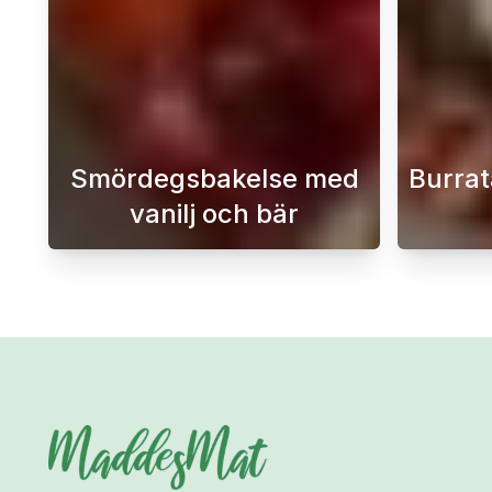
Smördegsbakelse med
Burrata
vanilj och bär
En super enkel efterrätt med goda 