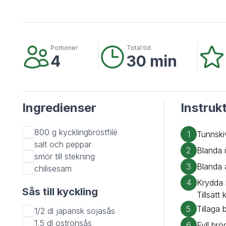
Portioner
Total tid
4
30 min
Ingredienser
Instruk
800 g
kycklingbröstfilé
1
Tunnski
salt och peppar
2
Blanda 
smör till stekning
3
Blanda a
chilisesam
4
Krydda 
Sås till kyckling
Tillsätt
5
Tillaga
1/2 dl
japansk sojasås
1,5 dl
ostronsås
6
Fyll br