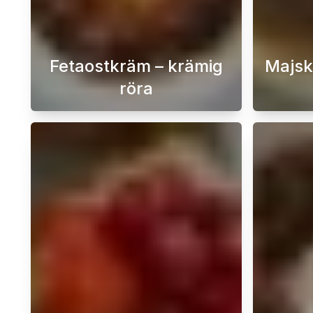
Fetaostkräm – krämig
Majsk
röra
En krämig fetaostkräm med rostade 