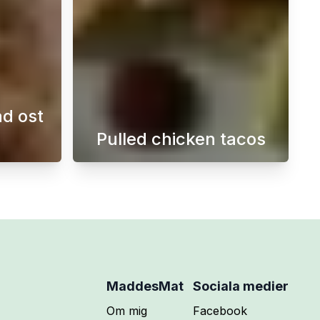
d ost
Pulled chicken tacos
t sött och gott att avsluta sin måltid med. Denna efterrätt 
 strängar av mozzarella och grädde. När osten skärs öppen r
asig inbakad smördeg med ost och skinka är en riktig favo
Saftiga och smakrika kyckl
MaddesMat
Sociala medier
Följ mig på
Om mig
Facebook