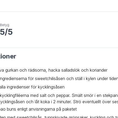
Betyg
5/5
tioner
va gurkan och rädisorna, hacka salladslök och koriander
ingredienserna för sweetchilisåsen och ställ i kylen under tid
lla ingredienser för kycklingsåsen
kycklingfiléerna med salt och peppar. Smält smör i en stekpann
 kycklingsåsen och låt koka i 2 minuter. Strö eventuellt över 
 bao buns enligt anvisningarna på paketet
öden med sweetchilisås, tunnskivade grönsaker, kyckling och 