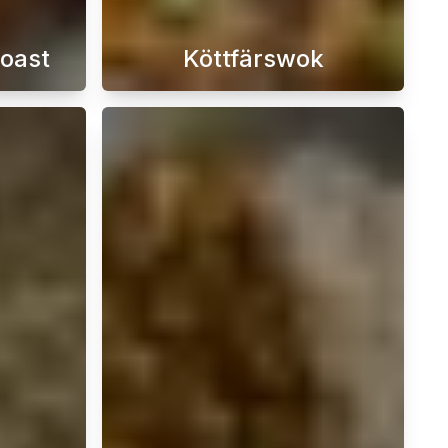
toast
Köttfärswok
n också en fullständig kulinarisk upplevelse som kommer at
aki med detta enkla och läckra recept. Denna traditionella 
 sugen på en läcker och sötsliskig frukost så behöver du int
En köttfärswok är en fant