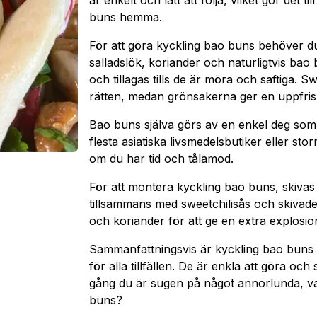
är enkelt och lätt att följa, vilket gör det t
buns hemma.
För att göra kyckling bao buns behöver du 
salladslök, koriander och naturligtvis bao
och tillagas tills de är möra och saftiga. S
rätten, medan grönsakerna ger en uppfri
Bao buns själva görs av en enkel deg som ån
flesta asiatiska livsmedelsbutiker eller s
om du har tid och tålamod.
För att montera kyckling bao buns, skivas
tillsammans med sweetchilisås och skivade
och koriander för att ge en extra explosi
Sammanfattningsvis är kyckling bao buns e
för alla tillfällen. De är enkla att göra o
gång du är sugen på något annorlunda, va
buns?