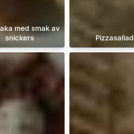
aka med smak av
snickers
Pizzasallad
körsbärstomater och pinjenötter är en fantastisk röra som pa
Majskaka med dulce de leche, jordötter och smält 
Pizzasall