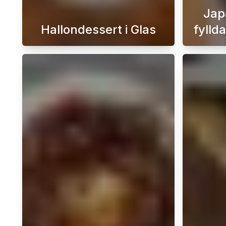
Jap
Hallondessert i Glas
fylld
Denna himmelska hallondessert i 