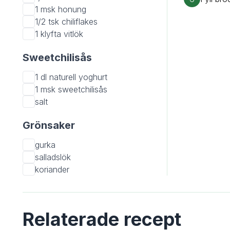
1 msk
honung
1/2 tsk
chiliflakes
1 klyfta
vitlök
Sweetchilisås
1 dl
naturell yoghurt
1 msk
sweetchilisås
salt
Grönsaker
gurka
salladslök
koriander
Relaterade recept