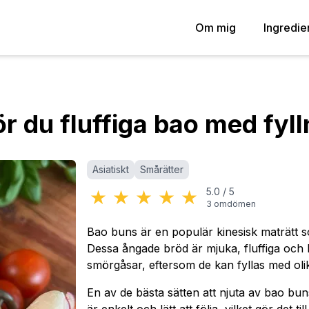
Om mig
Ingredie
r du fluffiga bao med fyll
Kategorier
:
Asiatiskt
Smårätter
★
★
★
★
★
5.0
/
5
3
omdömen
Bao buns är en populär kinesisk maträtt so
Dessa ångade bröd är mjuka, fluffiga och 
smörgåsar, eftersom de kan fyllas med oli
En av de bästa sätten att njuta av bao bu