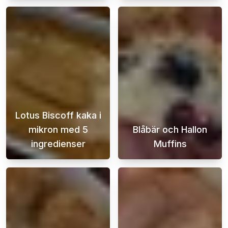
Lotus Biscoff kaka i
mikron med 5
Blåbär och Hallon
ingredienser
Muffins
När sötsuget slår till och tiden är knapp, v
Dessa utsökta b