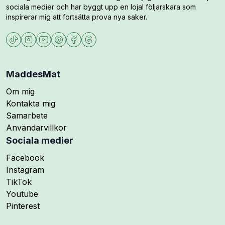
sociala medier och har byggt upp en lojal följarskara som
inspirerar mig att fortsätta prova nya saker.
MaddesMat
Om mig
Kontakta mig
Samarbete
Användarvillkor
Sociala medier
Följ mig på
Facebook
Följ mig på
Instagram
Följ mig på
TikTok
Följ mig på
Youtube
Följ mig på
Pinterest