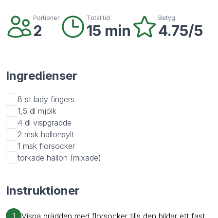
Portioner
Total tid
Betyg
2
15 min
4.75/5
Ingredienser
8 st
lady fingers
1,5 dl
mjölk
4 dl
vispgrädde
2 msk
hallonsylt
1 msk
florsocker
torkade hallon (mixade)
Instruktioner
1
Vispa grädden med florsocker tills den bildar ett fast