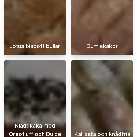
Lotus biscoff bullar
Dumlekakor
Upptäck hur du enkelt kan baka underbara Lot
Njut av den ul
Kladdkaka med
Oreofluff och Dulce
Kalljästa och knådfria