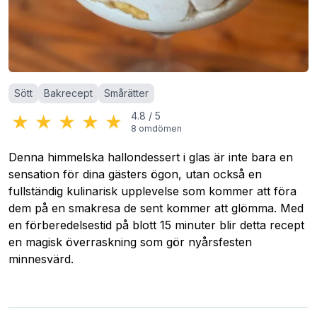
Kategorier
:
Sött
Bakrecept
Smårätter
★
★
★
★
★
4.8
/
5
8
omdömen
Denna himmelska hallondessert i glas är inte bara en
sensation för dina gästers ögon, utan också en
fullständig kulinarisk upplevelse som kommer att föra
dem på en smakresa de sent kommer att glömma. Med
en förberedelsestid på blott 15 minuter blir detta recept
en magisk överraskning som gör nyårsfesten
minnesvärd.