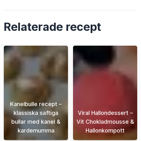
Relaterade recept
Kanelbulle recept –
klassiska saftiga
Viral Hallondessert –
bullar med kanel &
Vit Chokladmousse &
kardemumma
Hallonkompott
Det här kanelbulle receptet är för dig som vi
Letar du efter