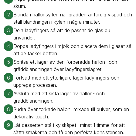
skum.
2
Blanda i hallonsylten när grädden är färdig vispad och
ställ blandningen i kylen i några minuter.
3
Dela ladyfingers så att de passar de glas du
använder.
4
Doppa ladyfingers i mjölk och placera dem i glaset så
att de täcker botten.
5
Spritsa ett lager av den förberedda hallon- och
gräddblandningen över ladyfingerslagret.
6
Fortsätt med ett ytterligare lager ladyfingers och
upprepa processen.
7
Avsluta med ett sista lager av hallon- och
gräddblandningen.
8
Pudra över torkade hallon, mixade till pulver, som en
dekorativ touch.
9
Låt desserten stå i kylskåpet i minst 1 timme för att
sätta smakerna och få den perfekta konsistensen.