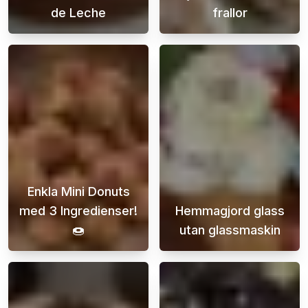
de Leche
frallor
Den här kladdkakan med Oreofluff och dulce 
Njut av nybakad
Enkla Mini Donuts
med 3 Ingredienser!
Hemmagjord glass
🍩
utan glassmaskin
Upptäck enkla och läckra mini donuts som du
Att göra hemmag