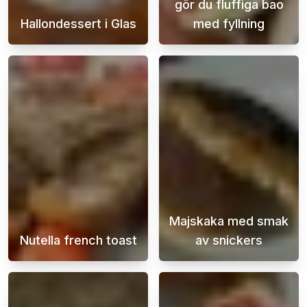
gör du fluffiga bao
Hallondessert i Glas
med fyllning
Denna himmelska hallondessert i glas är in
Bao buns är en 
Majskaka med smak
Nutella french toast
av snickers
Om du är sugen på en läcker och sötsliskig f
Majskaka med d