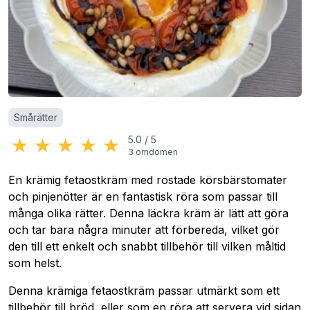
Kategorier
:
Smårätter
★
★
★
★
★
5.0
/
5
3
omdömen
En krämig fetaostkräm med rostade körsbärstomater
och pinjenötter är en fantastisk röra som passar till
många olika rätter. Denna läckra kräm är lätt att göra
och tar bara några minuter att förbereda, vilket gör
den till ett enkelt och snabbt tillbehör till vilken måltid
som helst.
Denna krämiga fetaostkräm passar utmärkt som ett
tillbehör till bröd, eller som en röra att servera vid sidan