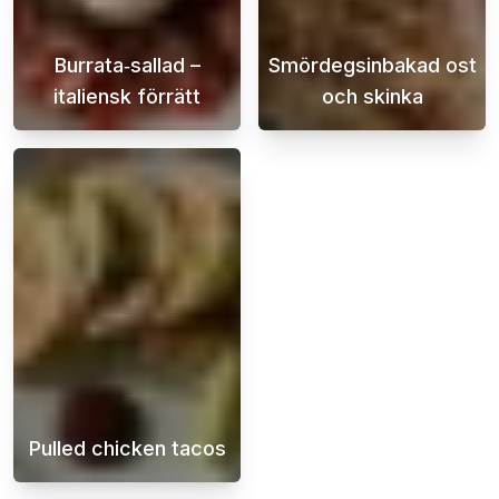
Burrata‑sallad –
Smördegsinbakad ost
italiensk förrätt
och skinka
Burrata är en mjuk italiensk ost som är fyl
Super frasig i
Pulled chicken tacos
Saftiga och smakrika kycklingtacos gjorda me