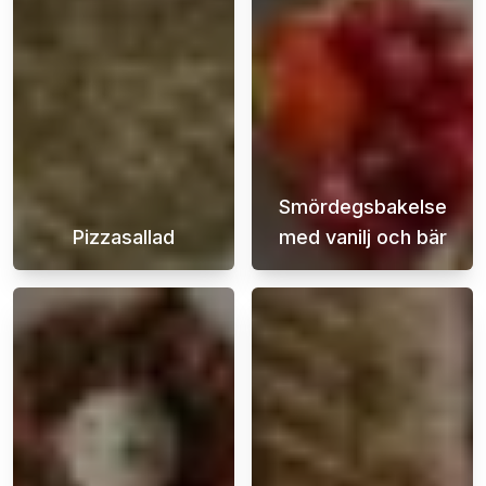
Smördegsbakelse
Pizzasallad
med vanilj och bär
Pizzasallad är en fantastisk tillbehör som pa
En super enkel 