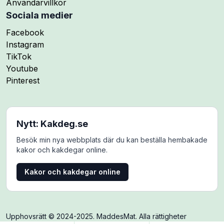
Användarvillkor
Sociala medier
Följ mig på
Facebook
Följ mig på
Instagram
Följ mig på
TikTok
Följ mig på
Youtube
Följ mig på
Pinterest
Nytt: Kakdeg.se
Besök min nya webbplats där du kan beställa hembakade
kakor och kakdegar online.
Kakor och kakdegar online
Upphovsrätt © 2024-2025. MaddesMat. Alla rättigheter