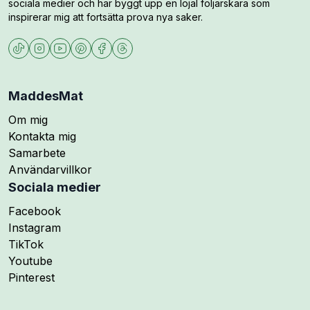
sociala medier och har byggt upp en lojal följarskara som
inspirerar mig att fortsätta prova nya saker.
MaddesMat
Om mig
Kontakta mig
Samarbete
Användarvillkor
Sociala medier
Följ mig på
Facebook
Följ mig på
Instagram
Följ mig på
TikTok
Följ mig på
Youtube
Följ mig på
Pinterest