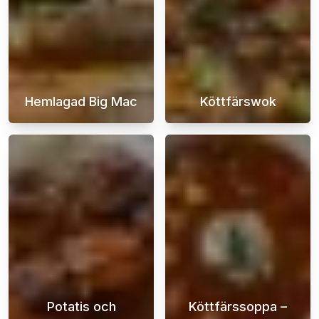
Hemlagad Big Mac
Köttfärswok
En hemmagjord Big Mac-hamburgare är den ul
En köttfärswok 
Potatis och
Köttfärssoppa –