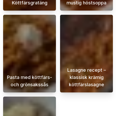
Köttfärsgratäng
mustig höstsoppa
Potatis- och köttfärsgratäng är en klassisk 
Hösten är den 
Lasagne recept –
Pasta med köttfärs-
klassisk krämig
och grönsakssås
köttfärslasagne
Pasta med köttfärs- och grönsakssås är en k
En krämig och s