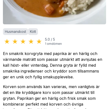
Kategorier
:
Husmanskost
Kött
★
★
★
★
★
5.0
/
5
1
omdömen
En smakrik korvgryta med paprika är en härlig och
värmande maträtt som passar utmärkt att avnjutas en
kall höst- eller vinterdag. Denna gryta är fylld med
smakrika ingredienser och kryddor som tillsammans
ger en unik och fyllig smakupplevelse.
Korven som används kan varieras, men vanligtvis är
det en lite kryddigare korv som passar utmärkt till
grytan. Paprikan ger en härlig och frisk smak som
kombinerar perfekt med korven och övriga