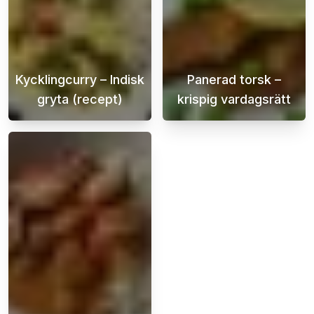
Kycklingcurry – Indisk
Panerad torsk –
gryta (recept)
krispig vardagsrätt
Kyckling curry är en läcker och smakrik mat
Krispig panerad