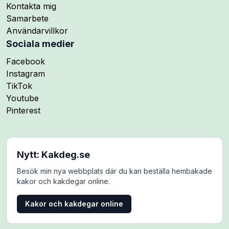
Kontakta mig
Samarbete
Användarvillkor
Sociala medier
Följ mig på
Facebook
Följ mig på
Instagram
Följ mig på
TikTok
Följ mig på
Youtube
Följ mig på
Pinterest
Nytt: Kakdeg.se
Besök min nya webbplats där du kan beställa hembakade
kakor och kakdegar online.
Kakor och kakdegar online