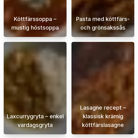
Köttfärssoppa –
Pasta med köttfärs-
mustig höstsoppa
och grönsakssås
Hösten är den perfekta årstiden för att lag
Pasta med köttf
Lasagne recept –
Laxcurrygryta – enkel
klassisk krämig
vardagsgryta
köttfärslasagne
En lättlagad och super god laxcurrygryta är 
En krämig och s