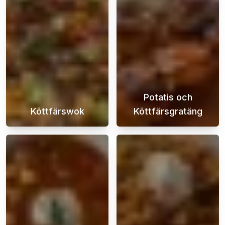
Potatis och
Köttfärswok
Köttfärsgratäng
En köttfärswok är en fantastisk måltid för d
Potatis- och kö