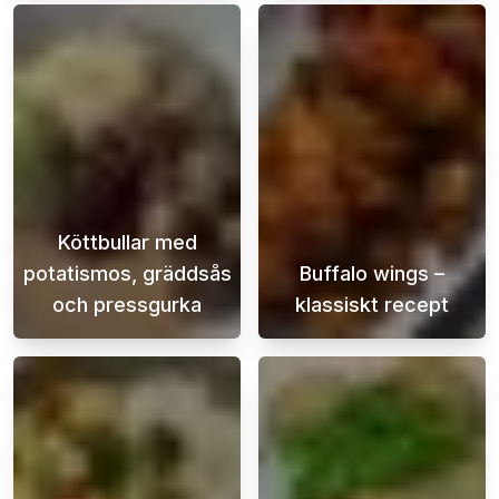
Köttbullar med
potatismos, gräddsås
Buffalo wings –
och pressgurka
klassiskt recept
Köttbullar med potatismos, gräddsås och pre
Buffalo Wings 