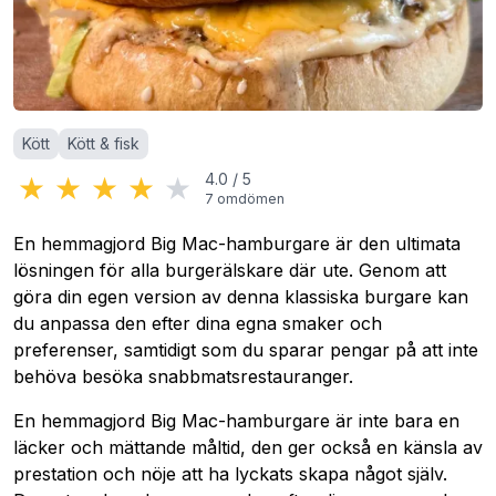
Kategorier
:
Kött
Kött & fisk
★
★
★
★
★
4.0
/
5
7
omdömen
En hemmagjord Big Mac-hamburgare är den ultimata
lösningen för alla burgerälskare där ute. Genom att
göra din egen version av denna klassiska burgare kan
du anpassa den efter dina egna smaker och
preferenser, samtidigt som du sparar pengar på att inte
behöva besöka snabbmatsrestauranger.
En hemmagjord Big Mac-hamburgare är inte bara en
läcker och mättande måltid, den ger också en känsla av
prestation och nöje att ha lyckats skapa något själv.