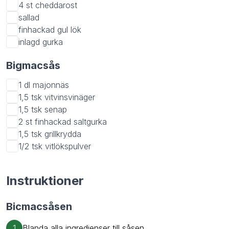
4 st
cheddarost
sallad
finhackad gul lök
inlagd gurka
Bigmacsås
1 dl
majonnäs
1,5 tsk
vitvinsvinäger
1,5 tsk
senap
2 st
finhackad saltgurka
1,5 tsk
grillkrydda
1/2 tsk
vitlökspulver
Instruktioner
Bicmacsåsen
1
Blanda alla ingredienser till såsen