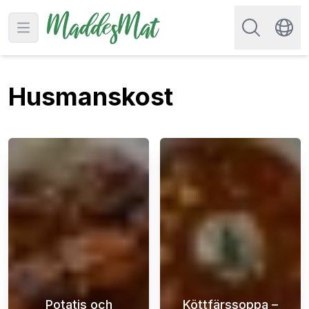
Sök efter rec
Open main menu
Swit
Husmanskost
Potatis och
Köttfärssoppa –