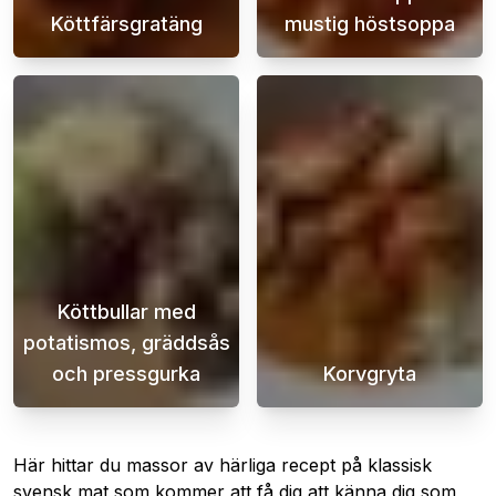
Köttfärsgratäng
mustig höstsoppa
Potatis- och köttfärsgratäng är en klassisk 
Hösten är den 
Köttbullar med
potatismos, gräddsås
och pressgurka
Korvgryta
Köttbullar med potatismos, gräddsås och pre
En smakrik kor
Här hittar du massor av härliga recept på klassisk
svensk mat som kommer att få dig att känna dig som