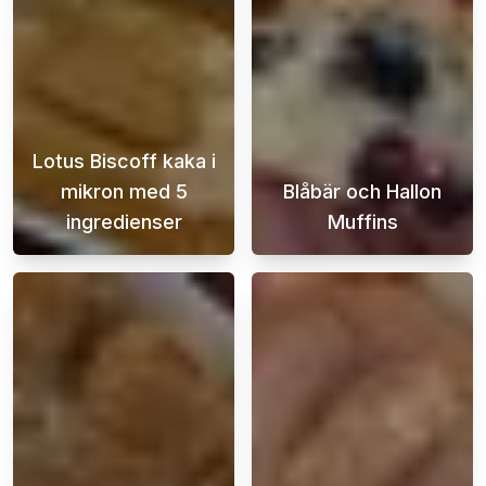
Lotus Biscoff kaka i
mikron med 5
Blåbär och Hallon
ingredienser
Muffins
När sötsuget slår till och tiden är knapp, v
Dessa utsökta b