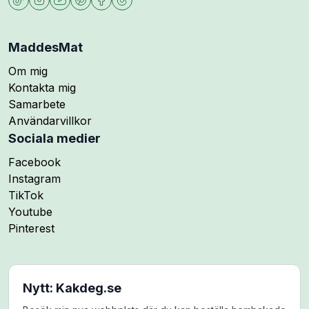
MaddesMat
Om mig
Kontakta mig
Samarbete
Användarvillkor
Sociala medier
Följ mig på
Facebook
Följ mig på
Instagram
Följ mig på
TikTok
Följ mig på
Youtube
Följ mig på
Pinterest
Nytt: Kakdeg.se