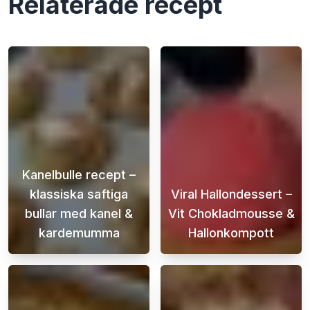
Relaterade recept
Kanelbulle recept –
klassiska saftiga
Viral Hallondessert –
bullar med kanel &
Vit Chokladmousse &
kardemumma
Hallonkompott
Det här kanelbulle receptet är för dig som vi
Letar du efter