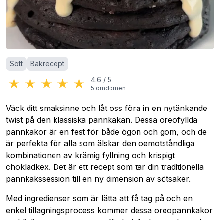
Kategorier
:
Sött
Bakrecept
★
★
★
★
★
4.6
/
5
5
omdömen
Väck ditt smaksinne och låt oss föra in en nytänkande
twist på den klassiska pannkakan. Dessa oreofyllda
pannkakor är en fest för både ögon och gom, och de
är perfekta för alla som älskar den oemotståndliga
kombinationen av krämig fyllning och krispigt
chokladkex. Det är ett recept som tar din traditionella
pannkakssession till en ny dimension av sötsaker.
Med ingredienser som är lätta att få tag på och en
enkel tillagningsprocess kommer dessa oreopannkakor