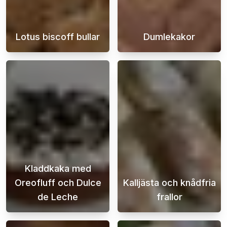
Lotus biscoff bullar
Dumlekakor
Upptäck hur du enkelt kan baka underbara Lot
Njut av den ul
Kladdkaka med
Oreofluff och Dulce
Kalljästa och knådfria
de Leche
frallor
Den här kladdkakan med Oreofluff och dulce 
Njut av nybakad