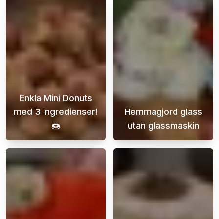
Enkla Mini Donuts
med 3 Ingredienser!
Hemmagjord glass
🍩
utan glassmaskin
Upptäck enkla och läckra mini donuts som du
Att göra hemmag