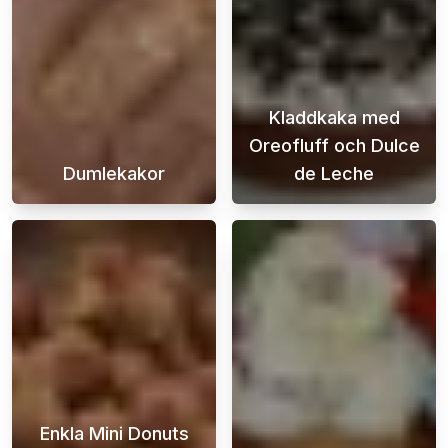
Kladdkaka med
Oreofluff och Dulce
Dumlekakor
de Leche
Njut av den ultimata godbiten med våra Duml
Den här kladdka
Enkla Mini Donuts