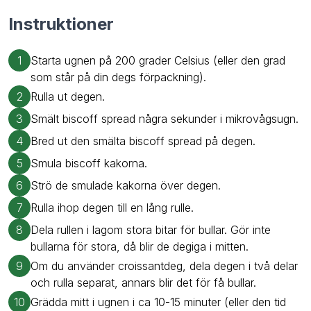
Instruktioner
1
Starta ugnen på 200 grader Celsius (eller den grad
som står på din degs förpackning).
2
Rulla ut degen.
3
Smält biscoff spread några sekunder i mikrovågsugn.
4
Bred ut den smälta biscoff spread på degen.
5
Smula biscoff kakorna.
6
Strö de smulade kakorna över degen.
7
Rulla ihop degen till en lång rulle.
8
Dela rullen i lagom stora bitar för bullar. Gör inte
bullarna för stora, då blir de degiga i mitten.
9
Om du använder croissantdeg, dela degen i två delar
och rulla separat, annars blir det för få bullar.
10
Grädda mitt i ugnen i ca 10-15 minuter (eller den tid