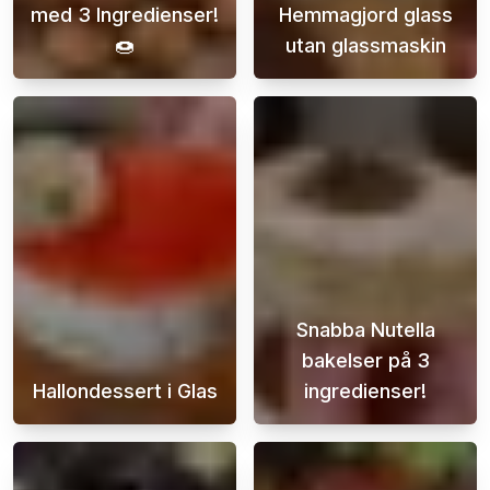
med 3 Ingredienser!
Hemmagjord glass
🍩
utan glassmaskin
Upptäck enkla och läckra mini donuts som du
Att göra hemmag
Snabba Nutella
bakelser på 3
Hallondessert i Glas
ingredienser!
Denna himmelska hallondessert i glas är in
Denna lätta och