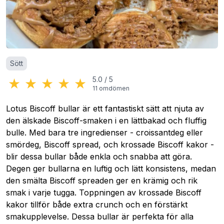
Kategorier
:
Sött
★
★
★
★
★
5.0
/
5
11
omdömen
Lotus Biscoff bullar är ett fantastiskt sätt att njuta av
den älskade Biscoff-smaken i en lättbakad och fluffig
bulle. Med bara tre ingredienser - croissantdeg eller
smördeg, Biscoff spread, och krossade Biscoff kakor -
blir dessa bullar både enkla och snabba att göra.
Degen ger bullarna en luftig och lätt konsistens, medan
den smälta Biscoff spreaden ger en krämig och rik
smak i varje tugga. Toppningen av krossade Biscoff
kakor tillför både extra crunch och en förstärkt
smakupplevelse. Dessa bullar är perfekta för alla