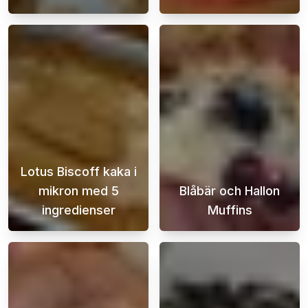
Det här kanelbulle receptet är för dig som vi
Letar du efter
Lotus Biscoff kaka i
mikron med 5
Blåbär och Hallon
ingredienser
Muffins
När sötsuget slår till och tiden är knapp, v
Dessa utsökta b