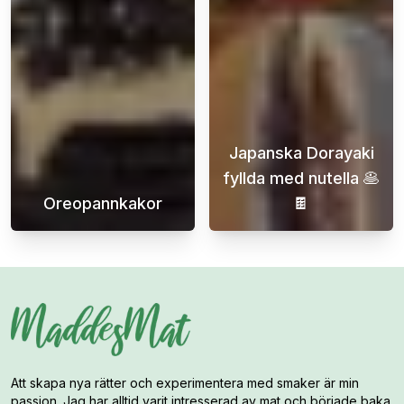
Japanska Dorayaki
fyllda med nutella 🥞
Oreopannkakor
🍫
Väck ditt smaksinne och låt oss föra in en 
Upptäck den för
Att skapa nya rätter och experimentera med smaker är min
passion. Jag har alltid varit intresserad av mat och började baka