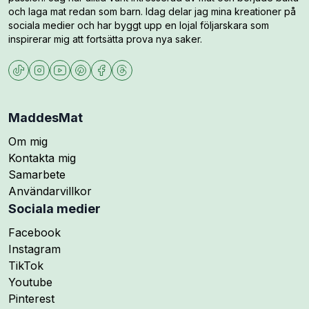
och laga mat redan som barn. Idag delar jag mina kreationer på
sociala medier och har byggt upp en lojal följarskara som
inspirerar mig att fortsätta prova nya saker.
MaddesMat
Om mig
Kontakta mig
Samarbete
Användarvillkor
Sociala medier
Följ mig på
Facebook
Följ mig på
Instagram
Följ mig på
TikTok
Följ mig på
Youtube
Följ mig på
Pinterest