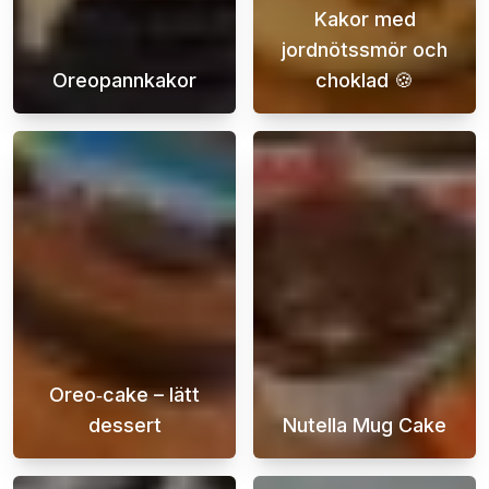
Kakor med
jordnötssmör och
Oreopannkakor
choklad 🍪
Väck ditt smaksinne och låt oss föra in en 
Den här recepte
Oreo‑cake – lätt
dessert
Nutella Mug Cake
Oreo-kaka är en läcker och lättlagad efterrä
Nutella Mug Cak