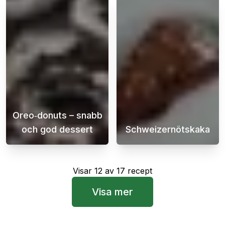
Oreo‑donuts – snabb
och god dessert
Schweizernötskaka
Supergoda Oreo donuts är en fantastiskt snab
En super god c
Visar
12
av
17
recept
Visa mer