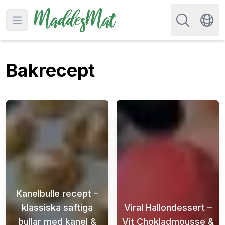
Sök efter rec
Open main menu
Swit
Bakrecept
Kanelbulle recept –
klassiska saftiga
Viral Hallondessert –
bullar med kanel &
Vit Chokladmousse &