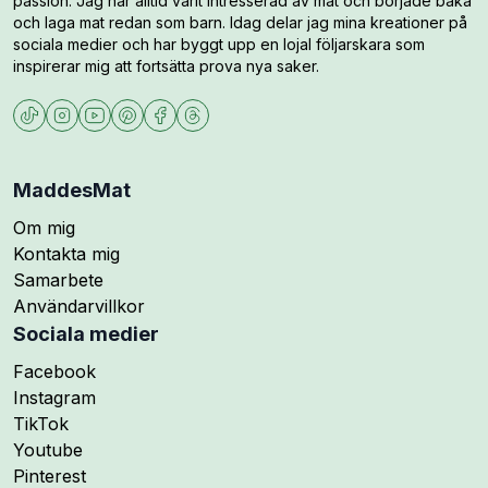
passion. Jag har alltid varit intresserad av mat och började baka
och laga mat redan som barn. Idag delar jag mina kreationer på
sociala medier och har byggt upp en lojal följarskara som
inspirerar mig att fortsätta prova nya saker.
MaddesMat
Om mig
Kontakta mig
Samarbete
Användarvillkor
Sociala medier
Följ mig på
Facebook
Följ mig på
Instagram
Följ mig på
TikTok
Följ mig på
Youtube
Följ mig på
Pinterest