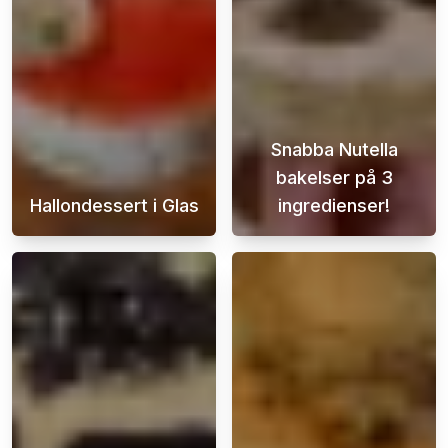
Snabba Nutella
bakelser på 3
Hallondessert i Glas
ingredienser!
Denna himmelska hallondessert i glas är in
Denna lätta och