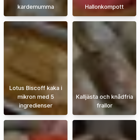
kardemumma
Hallonkompott
Det här kanelbulle receptet är för dig som vi
Letar du efter
Lotus Biscoff kaka i
mikron med 5
Kalljästa och knådfria
ingredienser
frallor
När sötsuget slår till och tiden är knapp, v
Njut av nybakad