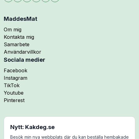
MaddesMat
Om mig
Kontakta mig
Samarbete
Användarvillkor
Sociala medier
Följ mig på
Facebook
Följ mig på
Instagram
Följ mig på
TikTok
Följ mig på
Youtube
Följ mig på
Pinterest
Nytt: Kakdeg.se
Besök min nya webbplats där du kan beställa hembakade