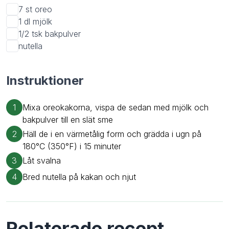
7 st
oreo
1 dl
mjölk
1/2 tsk
bakpulver
nutella
Instruktioner
1
Mixa oreokakorna, vispa de sedan med mjölk och
bakpulver till en slät sme
2
Häll de i en värmetålig form och grädda i ugn på
180°C (350°F) i 15 minuter
3
Låt svalna
4
Bred nutella på kakan och njut
Relaterade recept