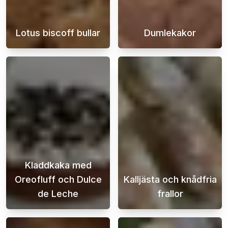
Lotus biscoff bullar
Dumlekakor
Upptäck hur du enkelt kan baka underbara Lot
Njut av den ul
Kladdkaka med
Oreofluff och Dulce
Kalljästa och knådfria
de Leche
frallor
Den här kladdkakan med Oreofluff och dulce 
Njut av nybakad