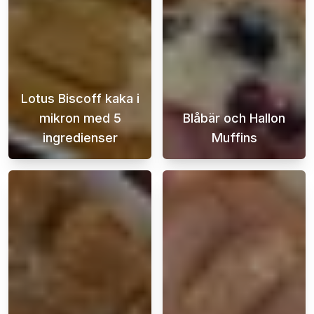
Lotus Biscoff kaka i
mikron med 5
Blåbär och Hallon
ingredienser
Muffins
När sötsuget slår till och tiden är knapp, v
Dessa utsökta b