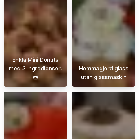
Enkla Mini Donuts
med 3 Ingredienser!
Hemmagjord glass
🍩
utan glassmaskin
Upptäck enkla och läckra mini donuts som du
Att göra hemmag