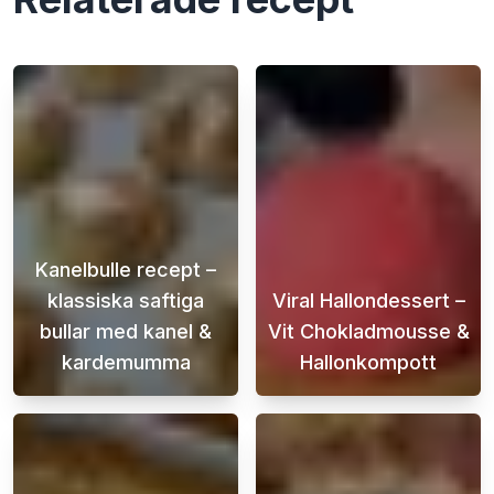
Kanelbulle recept –
klassiska saftiga
Viral Hallondessert –
bullar med kanel &
Vit Chokladmousse &
kardemumma
Hallonkompott
Det här kanelbulle receptet är för dig som vi
Letar du efter