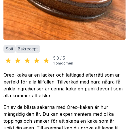
Kategorier
:
Sött
Bakrecept
★
★
★
★
★
5.0
/
5
1
omdömen
Oreo-kaka är en läcker och lättlagad efterrätt som är
perfekt för alla tillfällen. Tillverkad med bara några få
enkla ingredienser är denna kaka en publikfavorit som
alla kommer att älska.
En av de bästa sakerna med Oreo-kakan är hur
mångsidig den är. Du kan experimentera med olika
toppings och smaker för att skapa en kaka som är
unikt din egen. Till exempel kan du prova att lägga till